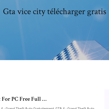
Gta vice city télécharger gratis
For PC Free Full …
 4 - Grand Theft Auto Gratuitement. GTA 4 - Grand Theft Auto