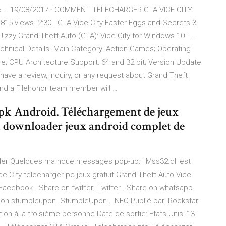
 … 19/08/2017 · COMMENT TELECHARGER GTA VICE CITY
815 views. 2:30 . GTA Vice City Easter Eggs and Secrets 3
eJizzy Grand Theft Auto (GTA): Vice City for Windows 10 - …
echnical Details. Main Category: Action Games; Operating
e; CPU Architecture Support: 64 and 32 bit; Version Update
have a review, inquiry, or any request about Grand Theft
and a Filehonor team member will …
apk Android. Téléchargement de jeux
k downloader jeux android complet de
aller Quelques ma nque.messages pop-up: | Mss32.dll est
 City telecharger pc jeux gratuit Grand Theft Auto Vice
 Facebook . Share on twitter. Twitter . Share on whatsapp.
e on stumbleupon. StumbleUpon . INFO Publié par: Rockstar
n à la troisième personne Date de sortie: Etats-Unis: 13