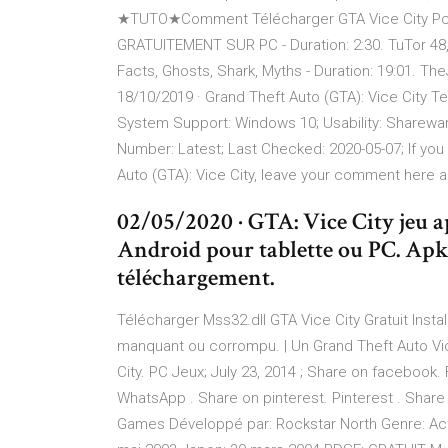
★TUTO★Comment Télécharger GTA Vice City Pc
GRATUITEMENT SUR PC - Duration: 2:30. TuTor 48,
Facts, Ghosts, Shark, Myths - Duration: 19:01. Th
18/10/2019 · Grand Theft Auto (GTA): Vice City T
System Support: Windows 10; Usability: Sharewar
Number: Latest; Last Checked: 2020-05-07; If you 
Auto (GTA): Vice City, leave your comment here 
02/05/2020 · GTA: Vice City jeu 
Android pour tablette ou PC. Ap
téléchargement.
Télécharger Mss32.dll GTA Vice City Gratuit Inst
manquant ou corrompu. | Un Grand Theft Auto Vice
City. PC Jeux; July 23, 2014 ; Share on facebook.
WhatsApp . Share on pinterest. Pinterest . Shar
Games Développé par: Rockstar North Genre: Actio