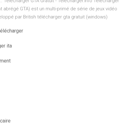
 Télécharger GTA Gratuit - Telecharger.info Télécharger
 abrégé GTA) est un multi-primé de série de jeux vidéo
loppé par British télécharger gta gratuit (windows)
télécharger
er ita
ement
caire