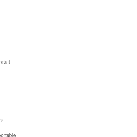
atuit
te
portable