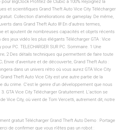
 pour BigClock Profitez de Clubic à 100% Rejoignez la
 et scientifiques Grand Theft Auto Vice City Télécharger
C gratuit. Collection d’améliorations de gameplay. De même,
verts dans Grand Theft Auto III! En d’autres termes,
ime et ajoutent de nombreuses capacités et objets récents
n des jeux vidéo les plus élégants Télécharger GTA : Vice
ity pour PC. TELECHARGER SUR PC. Sommaire. 1 Une
re; 2 Des détails techniques qui permettent de faire toute
PC; Envie d’aventure et de découverte, Grand Theft Auto :
 plongera dans un univers rétro où vous aurez GTA Vice City
Grand Theft Auto Vice City est une autre partie de la
de du crime. C’est le genre d’un développement que nous
3. GTA Vice City Télécharger Gratuitement. L’action se
de Vice City, où vient de Tom Vercetti, autrement dit, notre
ment gratuit Télécharger Grand Theft Auto Demo : Portage
erci de confirmer que vous n'êtes pas un robot :