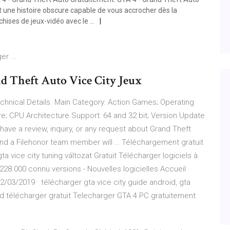
t une histoire obscure capable de vous accrocher dès la
hises de jeux-vidéo avec le …
er ...
d Theft Auto Vice City Jeux
echnical Details. Main Category: Action Games; Operating
e; CPU Architecture Support: 64 and 32 bit; Version Update
have a review, inquiry, or any request about Grand Theft
and a Filehonor team member will … Téléchargement gratuit
 gta vice city tuning változat Gratuit Télécharger logiciels à
28.000 connu versions - Nouvelles logicielles Accueil
12/03/2019 · télécharger gta vice city guide android, gta
oid télécharger gratuit Telecharger GTA 4 PC gratuitement