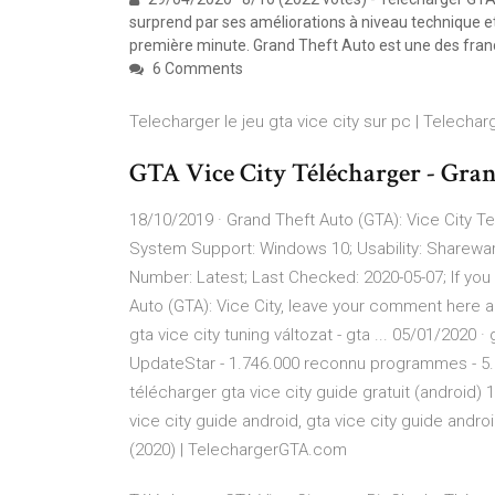
surprend par ses améliorations à niveau technique e
première minute. Grand Theft Auto est une des franc
6 Comments
Telecharger le jeu gta vice city sur pc | Telecharg
GTA Vice City Télécharger - Gran
18/10/2019 · Grand Theft Auto (GTA): Vice City T
System Support: Windows 10; Usability: Sharewar
Number: Latest; Last Checked: 2020-05-07; If you 
Auto (GTA): Vice City, leave your comment here 
gta vice city tuning változat - gta ... 05/01/2020 ·
UpdateStar - 1.746.000 reconnu programmes - 5.2
télécharger gta vice city guide gratuit (android) 
vice city guide android, gta vice city guide andr
(2020) | TelechargerGTA.com