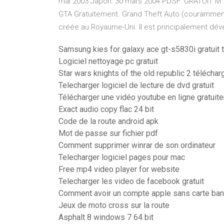
mai 2003 Japon: 30 mars 2004 PDSF: GRATUIT M …
GTA Gratuitement. Grand Theft Auto (couramment
créée au Royaume-Uni. Il est principalement déve
Samsung kies for galaxy ace gt-s5830i gratuit 
Logiciel nettoyage pc gratuit
Star wars knights of the old republic 2 télécharg
Telecharger logiciel de lecture de dvd gratuit
Télécharger une vidéo youtube en ligne gratuit
Exact audio copy flac 24 bit
Code de la route android apk
Mot de passe sur fichier pdf
Comment supprimer winrar de son ordinateur
Telecharger logiciel pages pour mac
Free mp4 video player for website
Telecharger les video de facebook gratuit
Comment avoir un compte apple sans carte ban
Jeux de moto cross sur la route
Asphalt 8 windows 7 64 bit